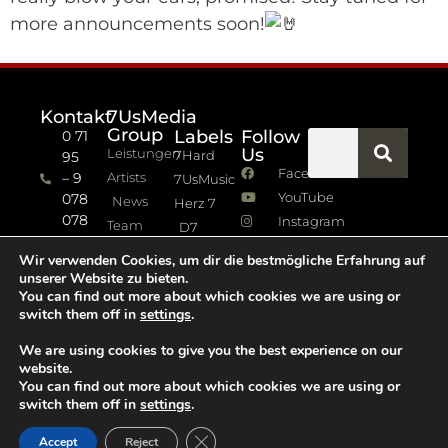
more announcements soon!
Kontakt
7UsMedia
Group
Labels
Follow
0 71
Us
Leistungen
7Hard
95
Facebook
– 9
Artists
7UsMusic
YouTube
078
News
Herz 7
078
Instagram
Team
D7
info (at)
7Jazz
Wir verwenden Cookies, um dir die bestmögliche Erfahrung auf
sevenus.de
unserer Website zu bieten.
Impressum
You can find out more about which cookies we are using or
switch them off in
settings
.
Datenschutz
We are using cookies to give you the best experience on our
website.
You can find out more about which cookies we are using or
switch them off in
settings
.
GDPR Cookie-Banner schließen
Accept
Reject
Copyright 2021 © All rights Reserved. Design by D.A.M