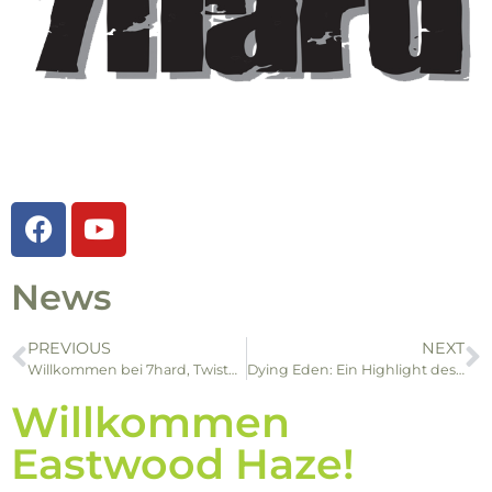
News
PREVIOUS
NEXT
Willkommen bei 7hard, Twisted Rose
Dying Eden: Ein Highlight des europäischen Extreme Metal
Willkommen
Eastwood Haze!