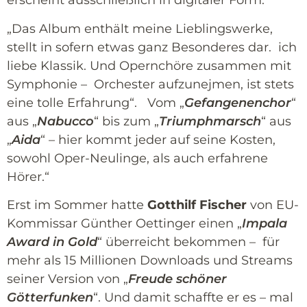
erscheint ausschließlich in digitaler Form.
„Das Album enthält meine Lieblingswerke,
stellt in sofern etwas ganz Besonderes dar. ich
liebe Klassik. Und Opernchöre zusammen mit
Symphonie – Orchester aufzunejmen, ist stets
eine tolle Erfahrung“. Vom „
Gefangenenchor
“
aus „
Nabucco
“ bis zum „
Triumphmarsch
“ aus
„
Aida
“ – hier kommt jeder auf seine Kosten,
sowohl Oper-Neulinge, als auch erfahrene
Hörer.“
Erst im Sommer hatte
Gotthilf Fischer
von EU-
Kommissar Günther Oettinger einen „
Impala
Award in Gold
“ überreicht bekommen – für
mehr als 15 Millionen Downloads und Streams
seiner Version von „
Freude schöner
Götterfunken
“. Und damit schaffte er es – mal