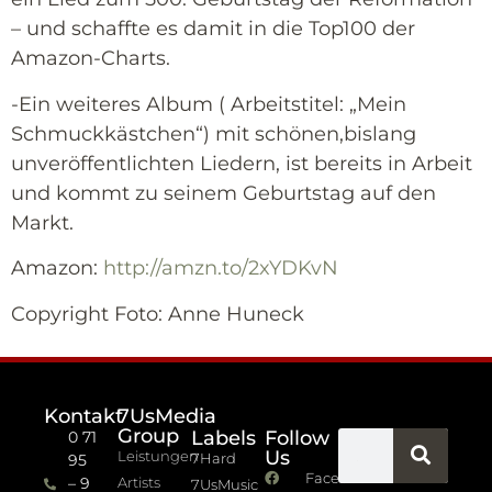
– und schaffte es damit in die Top100 der
Amazon-Charts.
-Ein weiteres Album ( Arbeitstitel: „Mein
Schmuckkästchen“) mit schönen,bislang
unveröffentlichten Liedern, ist bereits in Arbeit
und kommt zu seinem Geburtstag auf den
Markt.
Amazon:
http://amzn.to/2xYDKvN
Copyright Foto: Anne Huneck
Kontakt
7UsMedia
Group
Labels
Follow
0 71
Us
Leistungen
7Hard
95
Facebook
– 9
Artists
7UsMusic