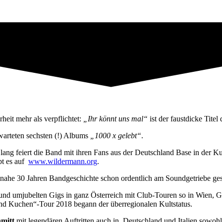
eit mehr als verpflichtet:
„Ihr könnt uns mal“
ist der faustdicke Tite
rwarteten sechsten (!) Albums
„1000 x gelebt“
.
lang feiert die Band mit ihren Fans aus der Deutschland Base in der Ku
bt es auf
www.wildermann.org
.
beinahe 30 Jahren Bandgeschichte schon ordentlich am Soundgetriebe ges
und umjubelten Gigs in ganz Österreich mit Club-Touren so in Wien, G
nd Kuchen“-Tour 2018 begann der überregionalen Kultstatus.
mitt
mit legendären Auftritten auch in Deutschland und Italien sowohl