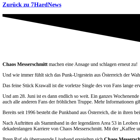
Zurück zu 7HardNews
Chaos Messerschmitt
machen eine Ansage und schlagen erneut zu!
Und wie immer fühlt sich das Punk-Urgestein aus Österreich der Wahrh
Das feine Stück Krawall ist die vorletze Single des von Fans lange e
Und am 28. Juni ist es dann endlich so weit. Ein ganzes Wochenende 
auch alle anderen Fans der fröhlichen Truppe. Mehr Informationen gi
Bereits seit 1996 besteht die Punkband aus Österreich, die in ihren 
Nach Auftritten als Stammband in der legendären Area 53 in Leoben 
dekadenlangen Karriere von Chaos Messerschmitt. Mit der „Kaffee u
Ihren Ruf als überragende Liveband erspielten sich
Chaos Messersch