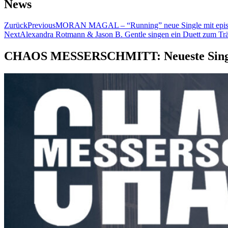
News
Zurück
Previous
MORAN MAGAL – “Running” neue Single mit epi
Next
Alexandra Rotmann & Jason B. Gentle singen ein Duett zum T
CHAOS MESSERSCHMITT: Neueste Singl