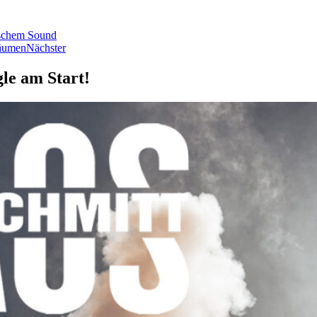
schem Sound
räumen
Nächster
e am Start!