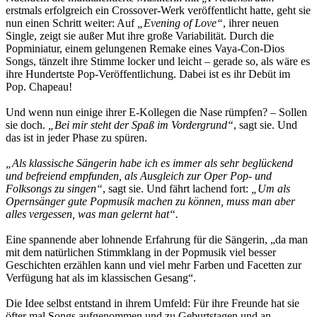
erstmals erfolgreich ein Crossover-Werk veröffentlicht hatte, geht sie
nun einen Schritt weiter: Auf
„Evening of Love“
, ihrer neuen
Single, zeigt sie außer Mut ihre große Variabilität. Durch die
Popminiatur, einem gelungenen Remake eines Vaya-Con-Dios
Songs, tänzelt ihre Stimme locker und leicht – gerade so, als wäre es
ihre Hundertste Pop-Veröffentlichung. Dabei ist es ihr Debüt im
Pop. Chapeau!
Und wenn nun einige ihrer E-Kollegen die Nase rümpfen? – Sollen
sie doch.
„Bei mir steht der Spaß im Vordergrund“
, sagt sie. Und
das ist in jeder Phase zu spüren.
„Als klassische Sängerin habe ich es immer als sehr beglückend
und befreiend empfunden, als Ausgleich zur Oper Pop- und
Folksongs zu singen“
, sagt sie. Und fährt lachend fort:
„Um als
Opernsänger gute Popmusik machen zu können, muss man aber
alles vergessen, was man gelernt hat“.
Eine spannende aber lohnende Erfahrung für die Sängerin, „da man
mit dem natürlichen Stimmklang in der Popmusik viel besser
Geschichten erzählen kann und viel mehr Farben und Facetten zur
Verfügung hat als im klassischen Gesang“.
Die Idee selbst entstand in ihrem Umfeld: Für ihre Freunde hat sie
öfter mal Songs aufgenommen und zu Geburtstagen und an