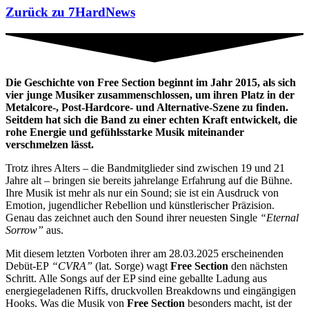
Zurück zu 7HardNews
Die Geschichte von Free Section beginnt im Jahr 2015, als sich
vier junge Musiker zusammenschlossen, um ihren Platz in der
Metalcore-, Post-Hardcore- und Alternative-Szene zu finden.
Seitdem hat sich die Band zu einer echten Kraft entwickelt, die
rohe Energie und gefühlsstarke Musik miteinander
verschmelzen lässt.
Trotz ihres Alters – die Bandmitglieder sind zwischen 19 und 21
Jahre alt – bringen sie bereits jahrelange Erfahrung auf die Bühne.
Ihre Musik ist mehr als nur ein Sound; sie ist ein Ausdruck von
Emotion, jugendlicher Rebellion und künstlerischer Präzision.
Genau das zeichnet auch den Sound ihrer neuesten Single
“Eternal
Sorrow”
aus.
Mit diesem letzten Vorboten ihrer am 28.03.2025 erscheinenden
Debüt-EP
“CVRA”
(lat. Sorge) wagt
Free Section
den nächsten
Schritt. Alle Songs auf der EP sind eine geballte Ladung aus
energiegeladenen Riffs, druckvollen Breakdowns und eingängigen
Hooks. Was die Musik von
Free Section
besonders macht, ist der