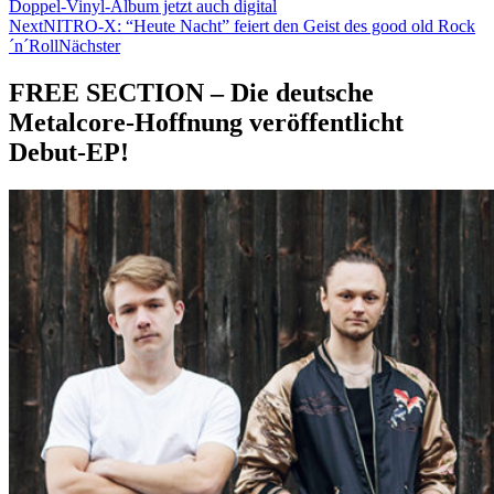
Doppel-Vinyl-Album jetzt auch digital
Next
NITRO-X: “Heute Nacht” feiert den Geist des good old Rock
´n´Roll
Nächster
FREE SECTION – Die deutsche
Metalcore-Hoffnung veröffentlicht
Debut-EP!