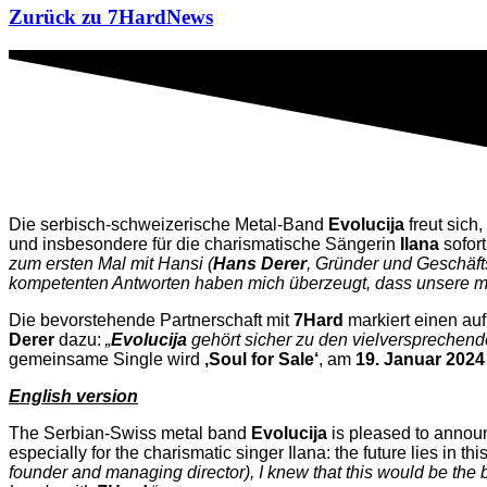
Zurück zu 7HardNews
Die serbisch-schweizerische Metal-Band
Evolucija
freut sich
und insbesondere für die charismatische Sängerin
Ilana
sofort
zum ersten Mal mit Hansi (
Hans Derer
, Gründer und Geschäft
kompetenten Antworten haben mich überzeugt, dass unsere m
Die bevorstehende Partnerschaft mit
7Hard
markiert einen au
Derer
dazu:
„
Evolucija
gehört sicher zu den vielversprechen
gemeinsame Single wird
‚Soul for Sale‘
, am
19. Januar 2024
English version
The Serbian-Swiss metal band
Evolucija
is pleased to announ
especially for the charismatic singer Ilana: the future lies in th
founder and managing director), I knew that this would be the