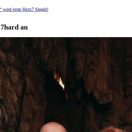
“ wird erste Herz7 Single!
 7hard an