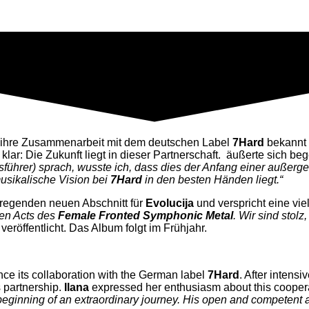
, ihre Zusammenarbeit mit dem deutschen Label
7Hard
bekannt 
 klar: Die Zukunft liegt in dieser Partnerschaft. äußerte sich be
sführer) sprach, wusste ich, dass dies der Anfang einer außer
usikalische Vision bei
7Hard
in den besten Händen liegt.“
fregenden neuen Abschnitt für
Evolucija
und verspricht eine vie
den Acts des
Female Fronted Symphonic Metal
. Wir sind stol
veröffentlicht.
Das Album folgt im Frühjahr.
ce its collaboration with the German label
7Hard
. After intens
is partnership.
Ilana
expressed her enthusiasm about this cooper
 beginning of an extraordinary journey. His open and competent a