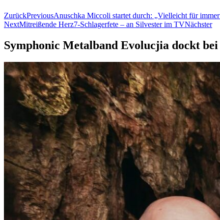
Zurück
Previous
Anuschka Miccoli startet durch: „Vielleicht für immer
Next
Mitreißende Herz7-Schlagerfete – an Silvester im TV
Nächster
Symphonic Metalband Evolucjia dockt bei