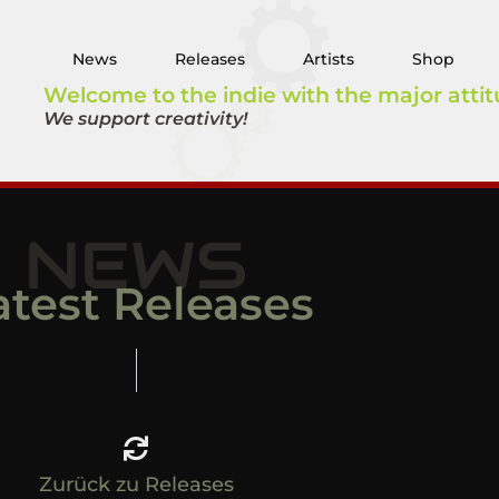
News
Releases
Artists
Shop
Welcome to the indie with the major attit
We support creativity!
NEWS
atest Releases
Zurück zu Releases