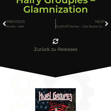
Glamnization
PREVIOUS
NEXT
Anela – 444
Gotthilf Fischer – Das Beste (4CD)
Zurück zu Releases