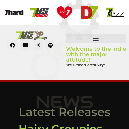
Welcome to the indie
with the major
attitude!
We support creativity!
NEWS
Latest Releases
Hairy Groupies –