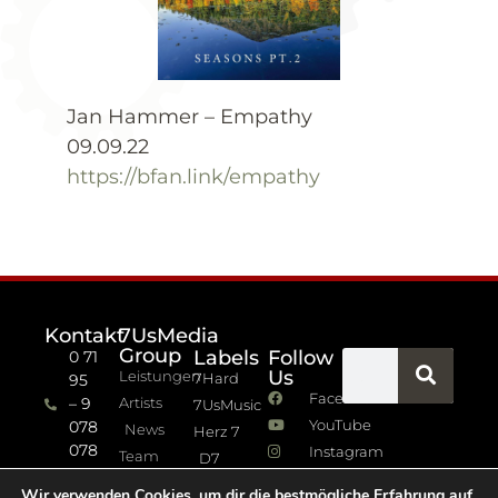
Jan Hammer – Empathy
09.09.22
https://bfan.link/empathy
Kontakt
7UsMedia
Group
Labels
Follow
0 71
Us
Leistungen
7Hard
95
Facebook
– 9
Artists
7UsMusic
YouTube
078
News
Herz 7
078
Instagram
Team
D7
info (at)
7Jazz
Wir verwenden Cookies, um dir die bestmögliche Erfahrung auf