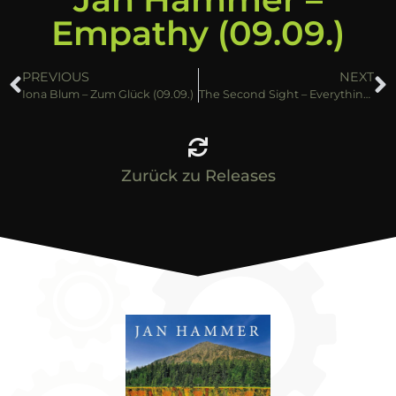
Empathy (09.09.)
PREVIOUS
NEXT
Iona Blum – Zum Glück (09.09.)
The Second Sight – Everything is broken (Bonus Edition) (09.09.)
Zurück zu Releases