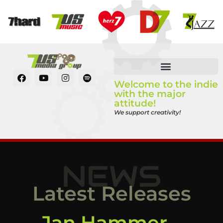
Welcome to the indie
with the major
attitude!
We support creativity!
NEWS
Latest Releases
Jan Hammer –