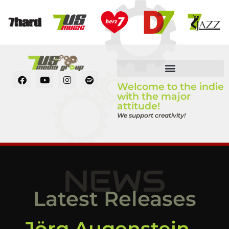
Welcome to the indie
with the major
attitude!
We support creativity!
NEWS
Latest Releases
Jörg Augenstein –