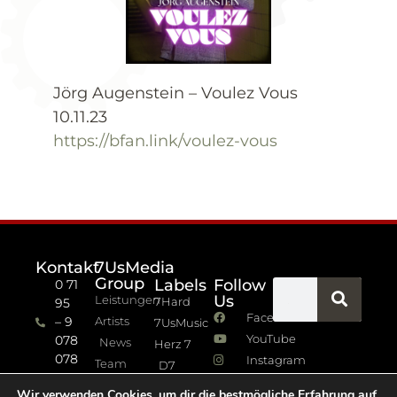
Jörg Augenstein – Voulez Vous
10.11.23
https://bfan.link/voulez-vous
Kontakt
7UsMedia
Group
Labels
Follow
0 71
Us
Leistungen
7Hard
95
Facebook
– 9
Artists
7UsMusic
YouTube
078
News
Herz 7
078
Instagram
Team
D7
info (at)
7Jazz
Wir verwenden Cookies, um dir die bestmögliche Erfahrung auf