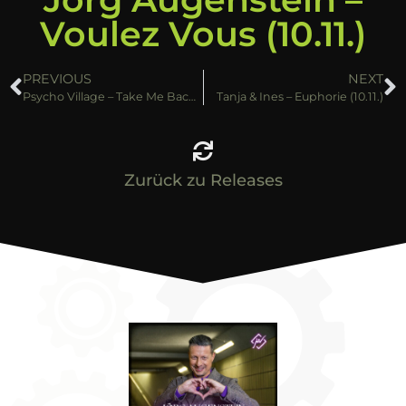
Voulez Vous (10.11.)
PREVIOUS
NEXT
Psycho Village – Take Me Back (10.11.)
Tanja & Ines – Euphorie (10.11.)
Zurück zu Releases