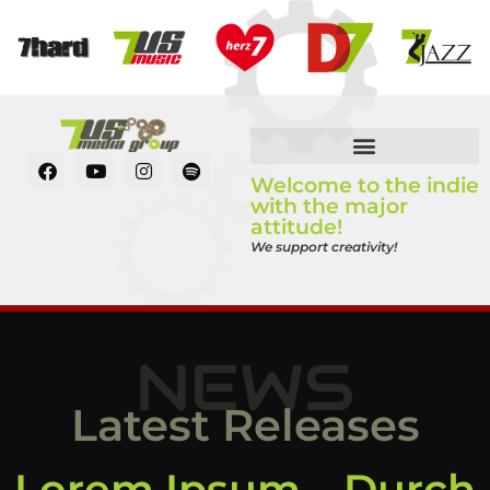
Welcome to the indie
with the major
attitude!
We support creativity!
NEWS
Latest Releases
Lorem Ipsum – Durch