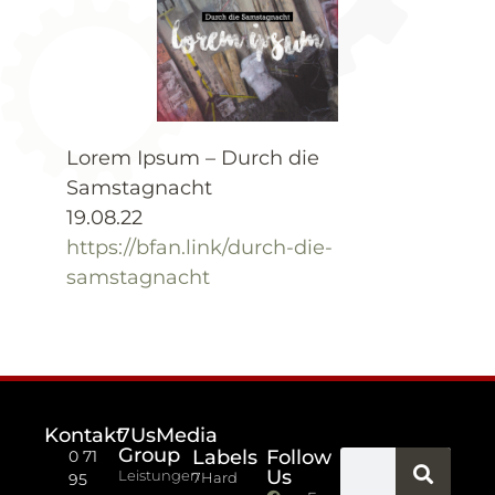
Lorem Ipsum – Durch die
Samstagnacht
19.08.22
https://bfan.link/durch-die-
samstagnacht
Kontakt
7UsMedia
Group
Labels
Follow
0 71
Us
Leistungen
7Hard
95