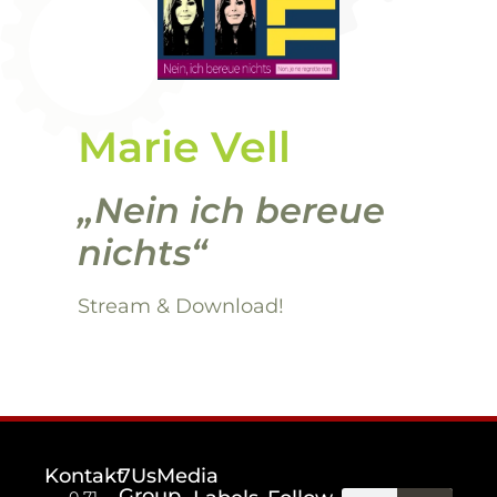
Marie Vell
„Nein ich bereue
nichts“
Stream & Download!
Kontakt
7UsMedia
Group
0 71