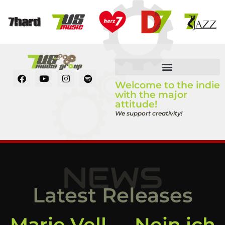
Welcome to the indie
with the major
attitude!
We support creativity!
NEWS
Latest Releases
Marie Vell – „Nein ich