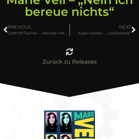
bereue nichts“
PREVIOUS
NEXT
Gotthilf Fischer – „Neckar-Medley“
Aural Garden – „Sunbeams“
Zurück zu Releases