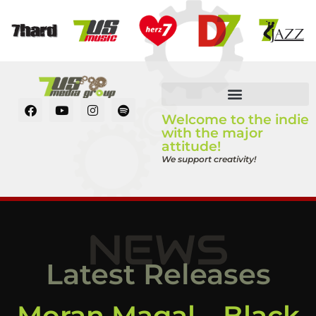
Welcome to the indie
with the major
attitude!
We support creativity!
NEWS
Latest Releases
Moran Magal – Black