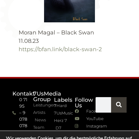
Moran Magal – Black Swan
11.08.23
https://bfan.link/black-swan-2
Kontakt
7UsMedia
Group
Labels
Follow
0 71
Us
Leistungen
7Hard
95
Facebook
– 9
Artists
7UsMusic
YouTube
078
News
Herz 7
078
Instagram
Team
D7
info (at)
7Jazz
Wir verwenden Cookies, um dir die bestmögliche Erfahrung auf