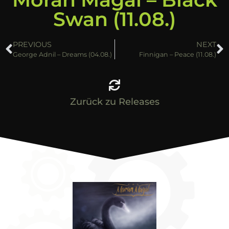
Swan (11.08.)
PREVIOUS
NEXT
George Adnil – Dreams (04.08.)
Finnigan – Peace (11.08.)
Zurück zu Releases