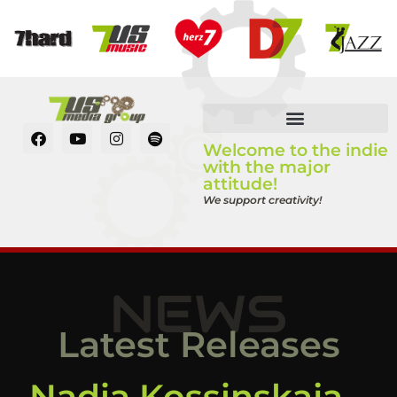
Welcome to the indie
with the major
attitude!
We support creativity!
NEWS
Latest Releases
Nadia Kossinskaja –