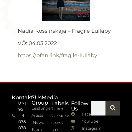
Nadia Kossinskaja – Fragile Lullaby
VÖ: 04.03.2022
https://bfan.link/fragile-lullaby
Kontakt
7UsMedia
Group
Labels
Follow
0 71
Us
Leistungen
7Hard
95
Facebook
– 9
Artists
7UsMusic
YouTube
078
News
Herz 7
078
Instagram
Team
D7