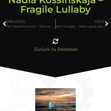
Fragile Lullaby
PREVIOUS
NEXT
Der Rosenhammer – Wie ein Komet
Alex Morgen – Jeder spielt die Rolle seines Lebens
Zurück zu Releases