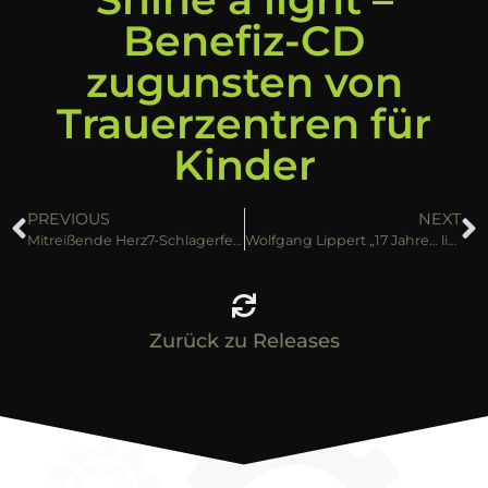
Benefiz-CD
zugunsten von
Trauerzentren für
Kinder
PREVIOUS
NEXT
Mitreißende Herz7-Schlagerfete – an Silvester im TV
Wolfgang Lippert „17 Jahre… lieb ich blonde Haare“
Zurück zu Releases