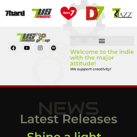
Welcome to the indie
with the major
attitude!
We support creativity!
NEWS
Latest Releases
Shine a light –