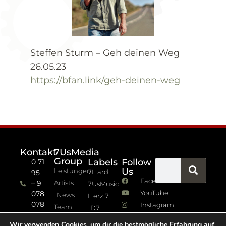
Steffen Sturm – Geh deinen Weg
26.05.23
https://bfan.link/geh-deinen-weg
Kontakt
7UsMedia
Group
Labels
Follow
0 71
Us
Leistungen
7Hard
95
Facebook
– 9
Artists
7UsMusic
YouTube
078
News
Herz 7
078
Instagram
Team
D7
info (at)
7Jazz
Wir verwenden Cookies, um dir die bestmögliche Erfahrung auf