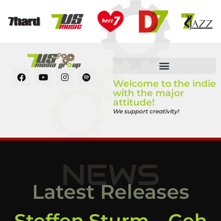
Welcome to the indie
with the major
attitude!
We support creativity!
NEWS
Latest Releases
Steffen Sturm – Geh