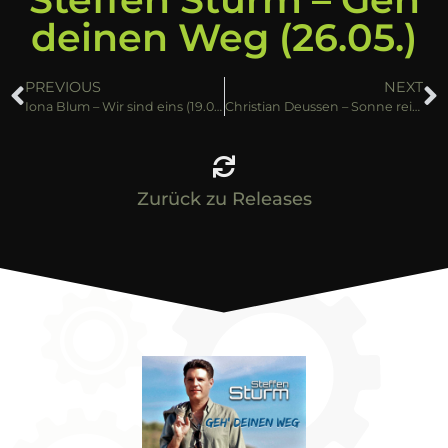
deinen Weg (26.05.)
PREVIOUS
NEXT
Iona Blum – Wir sind eins (19.05.)
Christian Deussen – Sonne rein (26.05.)
Zurück zu Releases