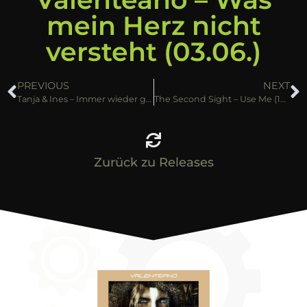
mein Herz nicht
versteht (03.06.)
PREVIOUS
NEXT
Tanja & Ines – Immer wieder geht die Sonne auf (10.06.)
The Second Sight – Use Me (10.06.)
Zurück zu Releases