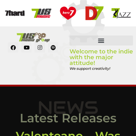
Welcome to the indie
with the major
attitude!
We support creativity!
NEWS
Latest Releases
Valenteano – Was