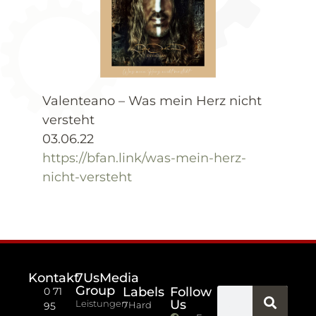
Valenteano – Was mein Herz nicht
versteht
03.06.22
https://bfan.link/was-mein-herz-
nicht-versteht
Kontakt
7UsMedia
Group
Labels
Follow
0 71
Us
Leistungen
7Hard
95