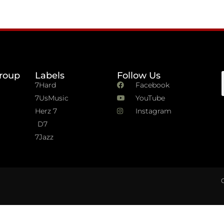
roup
Labels
Follow Us
7Hard
Facebook
7UsMusic
YouTube
Herz 7
Instagram
D7
7Jazz