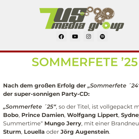
SOMMERFETE ’25 
Nach dem großen Erfolg der
„Sommerfete ´24
der super-sonnigen Party-CD:
„Sommerfete ´25“
, so der Titel, ist vollgepac
Bobo
,
Prince Damien
,
Wolfgang Lippert
,
Sydne
Summertime“
Mungo Jerry
, mit einer Brandne
Sturm
,
Louella
oder
Jörg Augenstein
.