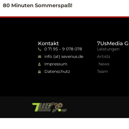
80 Minuten Sommerspaß!
Kontakt
7UsMedia G
0 71 95 – 9 078 078
Leistungen
info (at) sevenus.de
Artists
Impressum
News
Datenschutz
Team