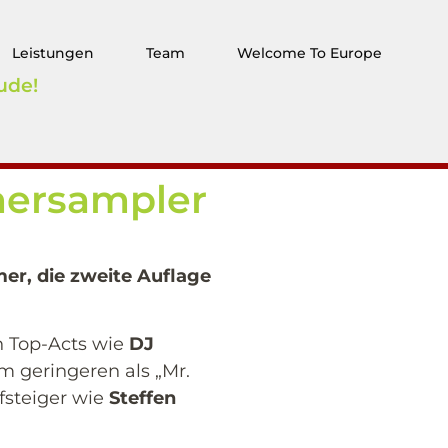
Leistungen
Team
Welcome To Europe
ude!
mersampler
er, die zweite Auflage
on Top-Acts wie
DJ
m geringeren als „Mr.
fsteiger wie
Steffen