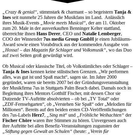
„Crazy & genial“
, stimmstark & charmant – so begeistern
Tanja &
Ines
seit nunmehr 25 Jahren die Musikfans im Land. Anlässlich
ihres Musik-Events
„Movie meets Musical“
, der am 11. Oktober
zum 20. Male in der ausverkauften Benninger Kelter stattfand,
überreichte ihnen
Hans Derer
, CEO und
Natalie Lemberger
,
COO der Winnender
7us media Group GmbH
je einen Jubiläums-
Award sowie einen Vorabdruck aus der kommenden Ausgabe von
„Hossa! – das Magazin für Schlager und Volksmusik“
, wo das Duo
auf zwei Seiten groß gewürdigt wird.
Ob Musical oder klassische Titel, ob Volkstümliches oder Schlager –
Tanja & Ines
kennen keine stilistischen Grenzen. „Wir performen
alles, was gut ist und Spaß macht“, sagen sie. Im Jahre 2000
gegründet, waren sie bereits 2007 bei der Gründungsveranstaltung
der Musikfirma 7us in Stuttgarts Palm Beach dabei. Damals noch in
Begleitung ihres Mentors Gotthilf Fischer, mit dessen Chor sie
Dutzende TV-Auftritte absolvierten – ob bei „TV Total“ oder
„ZDF-Fernsehgarten“, ob „Verstehen Sie Spaß“ oder „Melodien für
Millionen“. Bereits auf den beiden ersten CD-Veröffentlichungen
des 7us-Labels
Herz7
,
„Sing mit
“ und
„Fröhliche Weihachten“
der
Fischer Chöre
waren ihre Stimmen zu hören. Unvergessen auch
ihre Auftritte bei allen Benefiz-Veranstaltungen zugunsten der
„Stiftung gegen Gewalt an Schulen“
(heute:
„Verein für