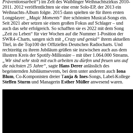
Präventionsarbeit“
) im Zelt des Waiblinger Weihnachtszirkus 2010-
2011. 2012 veröffentlichten sie eine erste Solo-EP, der 2013 ein
Weihnachts-Album folgte. 2015 dann spielten sie für ihren ersten
Longplayer:
„Magic Moments“
ihre schönsten Musical-Songs ein.
Seit 2021 aber setzen sie einen großen Fokus auf Schlager – und
auch das sehr erfolgreich. So schafften sie es 2022 mit dem Song
„Zeit zu Leben“ für vier Wochen auf die Nummer 1-Position der
SWR4–Charts, sangen sich mit
„Crazy und genial“
ihrem aktuellen
Titel, in die Top100 der Offiziellen Deutschen Radiocharts. Und
rechtzeitig zu ihrem Jubiläum grüßen sie inzwischen auch aus dem
illustren Kreis der Spotify-Millionäre – mit über 1.064.000 Streams.
„Wir sind sehr stolz mit euch arbeiten zu dürfen und freuen uns auf
die nächsten 25 Jahre“,
sagte
Hans Derer
anlässlich des
begeisternden Jubiläumsevents, bei dem unter anderem auch
Iona
Blum
, Co-Komponisten dreier T
anja & Ines
-Songs, Label-Kollege
Steffen Sturm
und Managerin
Esther Müller
anwesend waren.