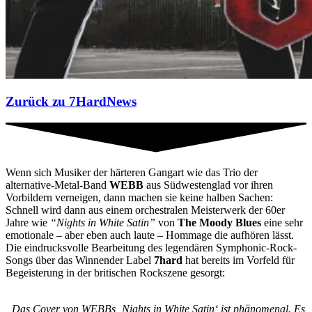
Zurück zu 7HardNews
Wenn sich Musiker der härteren Gangart wie das Trio der
alternative-Metal-Band
WEBB
aus Südwestenglad vor ihren
Vorbildern verneigen, dann machen sie keine halben Sachen:
Schnell wird dann aus einem orchestralen Meisterwerk der 60er
Jahre wie
“Nights in White Satin”
von
The Moody Blues
eine sehr
emotionale – aber eben auch laute – Hommage die aufhören lässt.
Die eindrucksvolle Bearbeitung des legendären Symphonic-Rock-
Songs über das Winnender Label
7hard
hat bereits im Vorfeld für
Begeisterung in der britischen Rockszene gesorgt:
„Das Cover von WEBBs ‚Nights in White Satin‘ ist phänomenal. Es