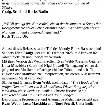
ist genauso großartig wie Disturbed’s Cover von ‚Sound of
Silence‘.“
Craig, Scotland Rocks Radio
„WEBB gelingt das Kunststück, einem der bekanntesten Songs der
Rockgeschichte neues Leben einzuhauchen. Das Arrangement ist
phänomenal und emotional tiefgehend.“
Rock Today UK
Anlass dieses Releases ist der Tod des Moody-Blues-Bassisten und
Sängers
John Lodge
, der am 10. Oktober 2025 im Alter von 82
Jahren plötzlich und unerwartet verstarb.
Mit ihrer Version des Welthits zollen Ryan Webb (Gesang, Gitarre),
Luca Massidda
(Bass) und
Nigel Powell
(Schlagzeug) einem der
prägendsten Musiker der Rockgeschichte Tribut – und schaffen
zugleich eine kraftvolle Neuinterpretation, die diesen Klassiker mit
modernem Metal verbindet.
Sänger und Gitarrist
Ryan Webb
meint dazu:
”The Moody Blues
prägte Generationen von Rockmusikern. Dieser Song inspirierte
mich dazu einer werden zu wollen. Unsere Version ist ein
Dankeschön und ein Abschied von John Lodge”.
Das britische Progressive- und Alternative-Metal-Trio besteht aus
Ryan Webb
,
Luca Massidda
und
Nigel Powell
. Ursprünglich