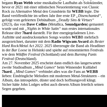
begann
Ryan Webb
seine musikalische Laufbahn als Solokünstler,
bevor er 2021 mit einer stilistischen Neuorientierung von Classic
Rock zu Alternative Metal den Grundstein für
WEBB
legte. Die
Band veröffentlichte im selben Jahr ihre erste EP
„Disenchanted“,
gefolgt vom gefeierten Debütalbum
„Deadly Sins & Virtues“
(2023), das von
Dave Collins
(Metallica,
Soundgarden
) gemastert
wurde und mit
„Nights in White Satin“
nun erstes internationales
Release über
7hard
darstellt. Für ihre energiegeladenen Live-
Auftritte und ausdrucksstarken Songs wurden
WEB
B mehrfach
ausgezeichnet, darunter mit dem
Radio Wigwam Award
als
Bester
Hard Rock/Metal Act 2022
. 2025 überzeugte die Band als Headliner
in der
Bar Loose
in Helsinki und spielte auf renommierten Festivals
wie dem
Wildfire Festival
(Schottland) und dem
Burning Pants
Festival
(Deutschland).
Am 27. November 2025 erscheint dann endlich das langerwartete
zweite Studioalbum
„Mind Games
“ beim Winnender Kultlabel
7hard
.
„Mind Games“
verbindet alles was die Fans an
WEBB
lieben: Eindringliche Melodien mit modernen Metal-Strukturen – ein
Album, das introspektiv, düster und doch hoffnungsvoll klingt.
Sicher hätte John Lodges selbst auch diesem Album feierlich seinen
Segen gegeben.