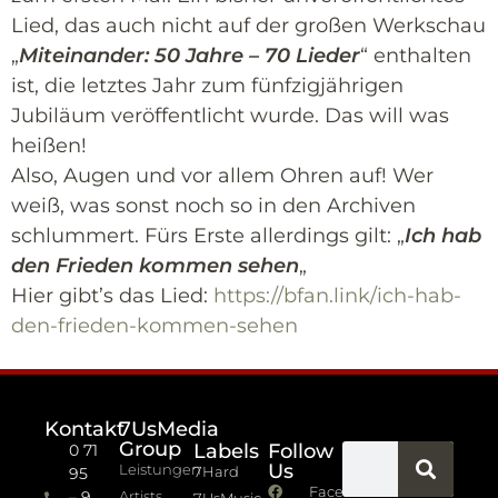
Lied, das auch nicht auf der großen Werkschau
„
Miteinander: 50 Jahre – 70 Lieder
“ enthalten
ist, die letztes Jahr zum fünfzigjährigen
Jubiläum veröffentlicht wurde. Das will was
heißen!
Also, Augen und vor allem Ohren auf! Wer
weiß, was sonst noch so in den Archiven
schlummert. Fürs Erste allerdings gilt: „
Ich hab
den Frieden kommen sehen
„
Hier gibt’s das Lied:
https://bfan.link/ich-hab-
den-frieden-kommen-sehen
Kontakt
7UsMedia
Group
Labels
Follow
0 71
Us
Leistungen
7Hard
95
Facebook
– 9
Artists