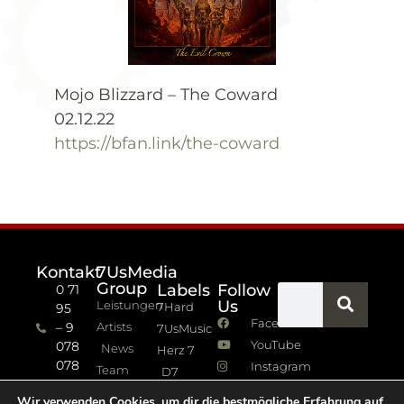
Mojo Blizzard – The Coward
02.12.22
https://bfan.link/the-coward
Kontakt
7UsMedia
Group
Labels
Follow
0 71
Us
Leistungen
7Hard
95
Facebook
– 9
Artists
7UsMusic
YouTube
078
News
Herz 7
078
Instagram
Team
D7
info (at)
7Jazz
Wir verwenden Cookies, um dir die bestmögliche Erfahrung auf