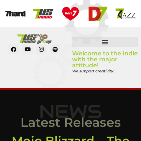
Welcome to the indie
with the major
attitude!
We support creativity!
NEWS
Latest Releases
Mojo Blizzard – The