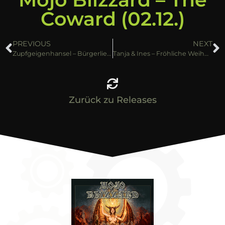
Coward (02.12.)
PREVIOUS
NEXT
Zupfgeigenhansel – Bürgerlied (Live) [02.12.]
Tanja & Ines – Fröhliche Weihnacht (02.12.)
Zurück zu Releases