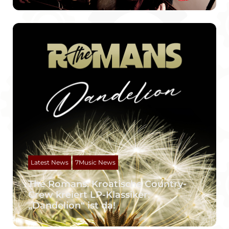
Latest News
7Music News
The Romans: Kroatische Country-
Crew kreiert LP-Klassiker:
„Dandelion“ ist da!