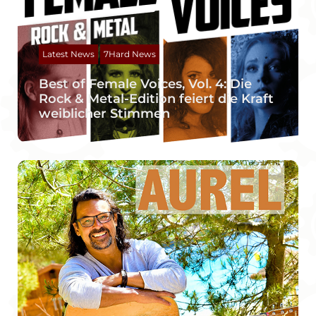
Latest News
7Hard News
Best of Female Voices, Vol. 4: Die
Rock & Metal-Edition feiert die Kraft
weiblicher Stimmen