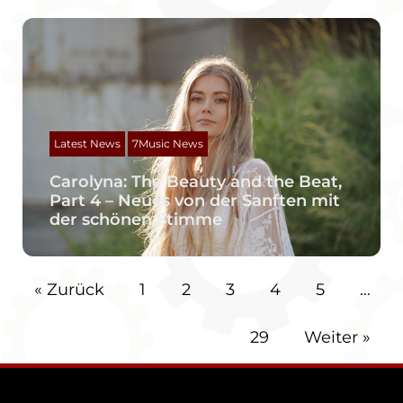
Latest News
7Music News
Carolyna: The Beauty and the Beat,
Part 4 – Neues von der Sanften mit
der schönen Stimme
« Zurück
1
2
3
4
5
…
29
Weiter »