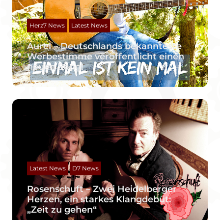
Herz7 News
Latest News
Aurel – Deutschlands bekannteste
Werbestimme veröffentlicht einen
neuen Song!
Latest News
D7 News
Rosenschuft – Zwei Heidelberger
Herzen, ein starkes Klangdebüt:
„Zeit zu gehen“