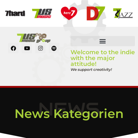
Welcome to the indie
with the major
attitude!
We support creativity!
NEWS
News Kategorien