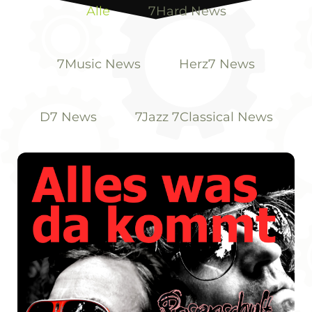
Alle
7Hard News
7Music News
Herz7 News
D7 News
7Jazz 7Classical News