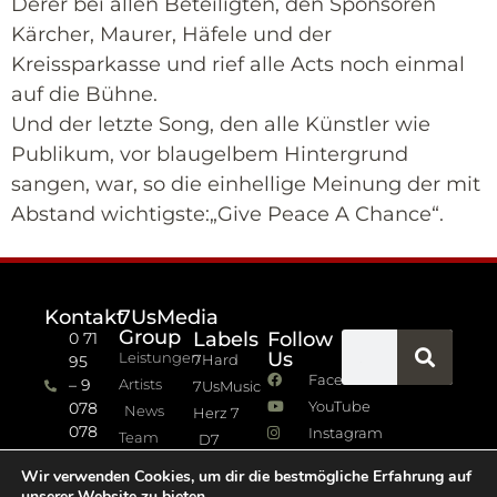
Derer bei allen Beteiligten, den Sponsoren
Kärcher, Maurer, Häfele und der
Kreissparkasse und rief alle Acts noch einmal
auf die Bühne.
Und der letzte Song, den alle Künstler wie
Publikum, vor blaugelbem Hintergrund
sangen, war, so die einhellige Meinung der mit
Abstand wichtigste:„Give Peace A Chance“.
Kontakt
7UsMedia
Group
Labels
Follow
0 71
Us
Leistungen
7Hard
95
Facebook
– 9
Artists
7UsMusic
YouTube
078
News
Herz 7
078
Instagram
Team
D7
info (at)
7Jazz
Wir verwenden Cookies, um dir die bestmögliche Erfahrung auf
sevenus.de
unserer Website zu bieten.