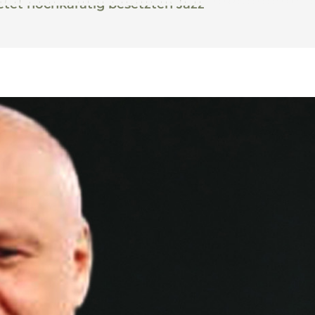
et hochkarätig besetzten Jazz