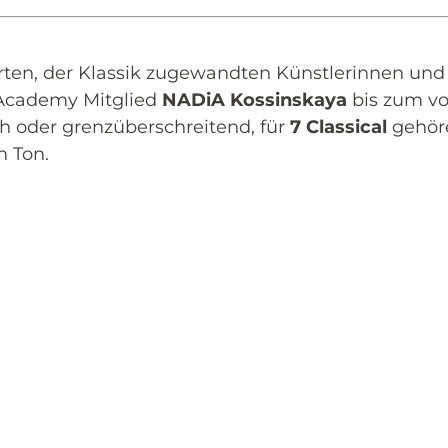
ierten, der Klassik zugewandten Künstlerinnen un
-Academy Mitglied
NADiA Kossinskaya
bis zum vo
ch oder grenzüberschreitend, für
7 Classical
gehör
n Ton.