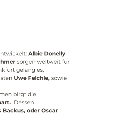
ntwickelt:
Albie Donelly
Ohmer
sorgen weltweit für
kfurt gelang es,
isten
Uw
e Felchle,
sowie
men birgt die
bart.
Dessen
s Backus, oder Oscar