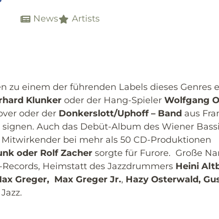
News
Artists
n zu einem der führenden Labels dieses Genres e
rhard Klunker
oder der Hang-Spieler
Wolfgang 
ver oder der
Donkersl
ott/Uphoff – Band
aus Fran
zu signen. Auch das Debüt-Album des Wiener Bass
,
Mitwirkender bei mehr als 50 CD-Produktionen
unk oder Rolf Zacher
sorgte für Furore. Große Na
-Records, Heimstatt des Jazzdrummers
Heini Alt
ax Greger, Max Greger Jr.
,
Hazy Osterwald, Gu
Jazz.