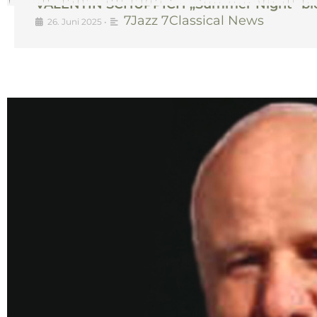
VALENTIN SCHUPPICH „Summer Night“ biet
7Jazz 7Classical News
26. Juni 2025
•