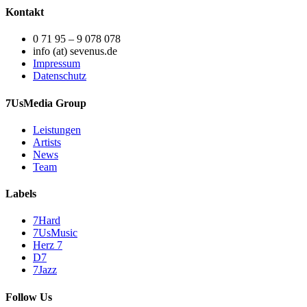
Kontakt
0 71 95 – 9 078 078
info (at) sevenus.de
Impressum
Datenschutz
7UsMedia Group
Leistungen
Artists
News
Team
Labels
7Hard
7UsMusic
Herz 7
D7
7Jazz
Follow Us