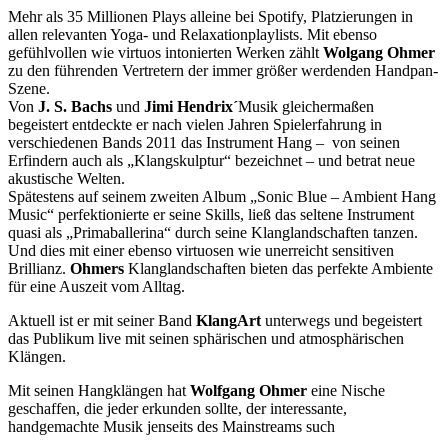
Mehr als 35 Millionen Plays alleine bei Spotify, Platzierungen in
allen relevanten Yoga- und Relaxationplaylists. Mit ebenso
gefühlvollen wie virtuos intonierten Werken zählt
Wolgang Ohmer
zu den führenden Vertretern der immer größer werdenden Handpan-
Szene.
Von
J. S. Bachs
und
Jimi Hendrix´
Musik gleichermaßen
begeistert
entdeckte er nach vielen Jahren Spielerfahrung in
verschiedenen Bands 2011 das Instrument Hang – von seinen
Erfindern auch als „Klangskulptur“ bezeichnet – und betrat neue
akustische Welten.
Spätestens auf seinem zweiten Album „Sonic Blue – Ambient Hang
Music“ perfektionierte er seine Skills, ließ das seltene Instrument
quasi als „Primaballerina“ durch seine Klanglandschaften tanzen.
Und dies mit einer ebenso virtuosen wie unerreicht sensitiven
Brillianz.
Ohmers
Klanglandschaften bieten das perfekte Ambiente
für eine Auszeit vom Alltag.
Aktuell ist er mit seiner Band
KlangArt
unterwegs und begeistert
das Publikum live mit seinen sphärischen und atmosphärischen
Klängen.
Mit seinen Hangklängen hat
Wolfgang Ohmer
eine Nische
geschaffen, die jeder erkunden sollte, der interessante,
handgemachte Musik jenseits des Mainstreams such