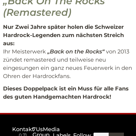
„Back On The Rocks“
(Remastered)
Nur Zwei Jahre später holen die Schweizer
Hardrock-Legenden zum nächsten Streich
aus:
Ihr Meisterwerk
„Back on the Rocks“
von 2013
zündet remastered und teilweise neu
eingesungen ein ganz neues Feuerwerk in den
Ohren der Hardrockfans.
Dieses Doppelpack ist ein Muss für alle Fans
des guten Handgemachten Hardrock!
Kontakt
7UsMedia
Group
Labels
Follow
0 71