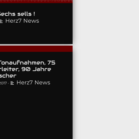
echs sells !
Herz7 News
Tonaufnahmen, 75
leiter, 90 Jahre
ischer
Herz7 News
2017
•