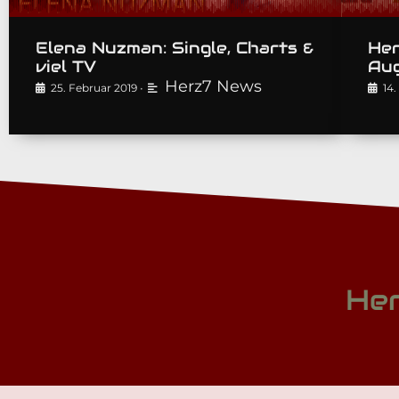
Elena Nuzman: Single, Charts &
Her
viel TV
Aug
Herz7 News
25. Februar 2019
•
14
Her