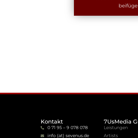
beifüge
Kontakt
7UsMedia G
0 71 95 – 9 078 078
Leistungen
info (at) sevenus.de
Artists