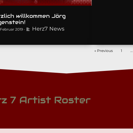
zlich willkommen Jörg
enstein!
Herz7 News
. Februar 2019
•
« Previous
1
…
z 7 Artist Roster