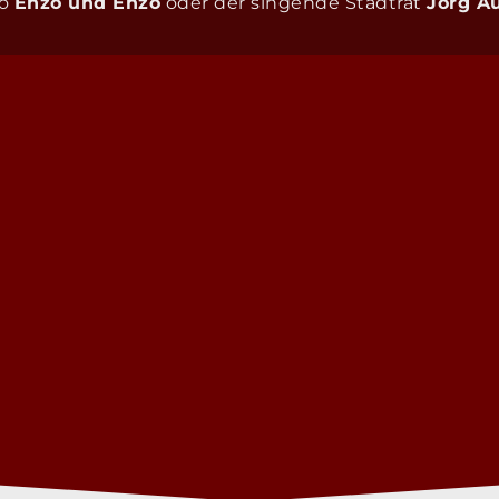
uo
Enzo und Enzo
oder der singende Stadtrat
Jörg A