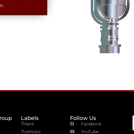
n:
roup
Labels
Follow Us
7Hard
Facebook
7UsMusic
YouTube