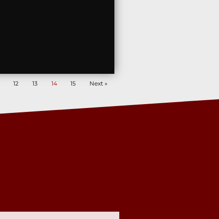
12
13
14
15
Next »