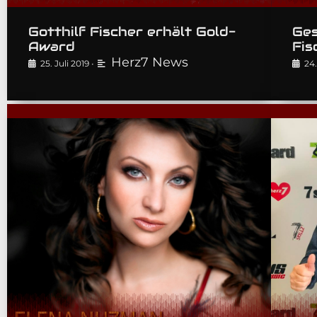
Gotthilf Fischer erhält Gold-
Ges
Award
Fis
Herz7 News
25. Juli 2019
•
24