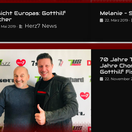
icht Europas: Gotthilf
Melanie – S
cher
22. März 2019
•
Herz7 News
. Mai 2019
•
70 Jahre 
Jahre Chor
Gotthilf F
22. November 