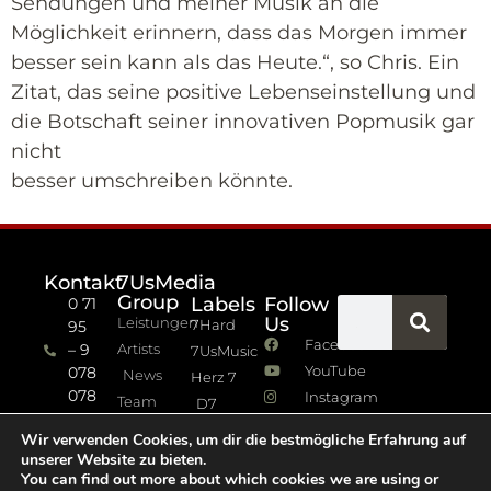
Sendungen und meiner Musik an die
Möglichkeit erinnern, dass das Morgen immer
besser sein kann als das Heute.“, so Chris. Ein
Zitat, das seine positive Lebenseinstellung und
die Botschaft seiner innovativen Popmusik gar
nicht
besser umschreiben könnte.
Kontakt
7UsMedia
Group
Labels
Follow
0 71
Us
Leistungen
7Hard
95
Facebook
– 9
Artists
7UsMusic
YouTube
078
News
Herz 7
078
Instagram
Team
D7
info (at)
7Jazz
Wir verwenden Cookies, um dir die bestmögliche Erfahrung auf
sevenus.de
unserer Website zu bieten.
Impressum
You can find out more about which cookies we are using or