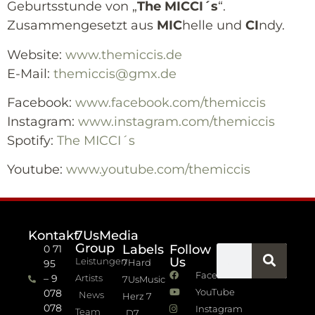
Geburtsstunde von „
The MICCI´s
“.
Zusammengesetzt aus
MIC
helle und
CI
ndy.
Website:
www.themiccis.de
E-Mail:
themiccis@gmx.de
Facebook:
www.facebook.com/themiccis
Instagram:
www.instagram.com/themiccis
Spotify:
The MICCI´s
Youtube:
www.youtube.com/themiccis
Kontakt
7UsMedia
Group
Labels
Follow
0 71
Us
Leistungen
7Hard
95
Facebook
– 9
Artists
7UsMusic
YouTube
078
News
Herz 7
078
Instagram
Team
D7